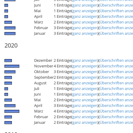
Juni
1 Einträge
(
ganz anzeigen
)
(
Überschriften anz
Mai
1 Einträge
(
ganz anzeigen
)
(
Überschriften anz
April
1 Einträge
(
ganz anzeigen
)
(
Überschriften anz
März
2 Einträge
(
ganz anzeigen
)
(
Überschriften anz
Februar
3 Einträge
(
ganz anzeigen
)
(
Überschriften anz
Januar
3 Einträge
(
ganz anzeigen
)
(
Überschriften anz
2020
Dezember
2 Einträge
(
ganz anzeigen
)
(
Überschriften anz
November
4 Einträge
(
ganz anzeigen
)
(
Überschriften anz
Oktober
3 Einträge
(
ganz anzeigen
)
(
Überschriften anz
September
2 Einträge
(
ganz anzeigen
)
(
Überschriften anz
August
2 Einträge
(
ganz anzeigen
)
(
Überschriften anz
Juli
1 Einträge
(
ganz anzeigen
)
(
Überschriften anz
Juni
1 Einträge
(
ganz anzeigen
)
(
Überschriften anz
Mai
2 Einträge
(
ganz anzeigen
)
(
Überschriften anz
April
3 Einträge
(
ganz anzeigen
)
(
Überschriften anz
März
4 Einträge
(
ganz anzeigen
)
(
Überschriften anz
Februar
2 Einträge
(
ganz anzeigen
)
(
Überschriften anz
Januar
2 Einträge
(
ganz anzeigen
)
(
Überschriften anz