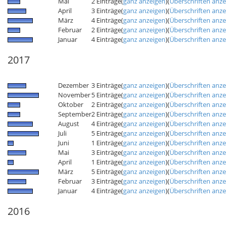
Mai
2 Einträge
(
ganz anzeigen
)
(
Überschriften anz
April
3 Einträge
(
ganz anzeigen
)
(
Überschriften anz
März
4 Einträge
(
ganz anzeigen
)
(
Überschriften anz
Februar
2 Einträge
(
ganz anzeigen
)
(
Überschriften anz
Januar
4 Einträge
(
ganz anzeigen
)
(
Überschriften anz
2017
Dezember
3 Einträge
(
ganz anzeigen
)
(
Überschriften anz
November
5 Einträge
(
ganz anzeigen
)
(
Überschriften anz
Oktober
2 Einträge
(
ganz anzeigen
)
(
Überschriften anz
September
2 Einträge
(
ganz anzeigen
)
(
Überschriften anz
August
4 Einträge
(
ganz anzeigen
)
(
Überschriften anz
Juli
5 Einträge
(
ganz anzeigen
)
(
Überschriften anz
Juni
1 Einträge
(
ganz anzeigen
)
(
Überschriften anz
Mai
3 Einträge
(
ganz anzeigen
)
(
Überschriften anz
April
1 Einträge
(
ganz anzeigen
)
(
Überschriften anz
März
5 Einträge
(
ganz anzeigen
)
(
Überschriften anz
Februar
3 Einträge
(
ganz anzeigen
)
(
Überschriften anz
Januar
4 Einträge
(
ganz anzeigen
)
(
Überschriften anz
2016