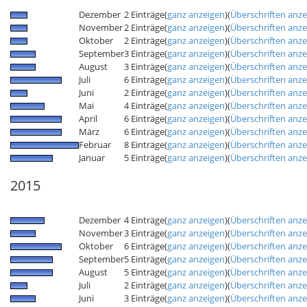
Dezember
2 Einträge
(
ganz anzeigen
)
(
Überschriften anz
November
2 Einträge
(
ganz anzeigen
)
(
Überschriften anz
Oktober
2 Einträge
(
ganz anzeigen
)
(
Überschriften anz
September
3 Einträge
(
ganz anzeigen
)
(
Überschriften anz
August
3 Einträge
(
ganz anzeigen
)
(
Überschriften anz
Juli
6 Einträge
(
ganz anzeigen
)
(
Überschriften anz
Juni
2 Einträge
(
ganz anzeigen
)
(
Überschriften anz
Mai
4 Einträge
(
ganz anzeigen
)
(
Überschriften anz
April
6 Einträge
(
ganz anzeigen
)
(
Überschriften anz
März
6 Einträge
(
ganz anzeigen
)
(
Überschriften anz
Februar
8 Einträge
(
ganz anzeigen
)
(
Überschriften anz
Januar
5 Einträge
(
ganz anzeigen
)
(
Überschriften anz
2015
Dezember
4 Einträge
(
ganz anzeigen
)
(
Überschriften anz
November
3 Einträge
(
ganz anzeigen
)
(
Überschriften anz
Oktober
6 Einträge
(
ganz anzeigen
)
(
Überschriften anz
September
5 Einträge
(
ganz anzeigen
)
(
Überschriften anz
August
5 Einträge
(
ganz anzeigen
)
(
Überschriften anz
Juli
2 Einträge
(
ganz anzeigen
)
(
Überschriften anz
Juni
3 Einträge
(
ganz anzeigen
)
(
Überschriften anz