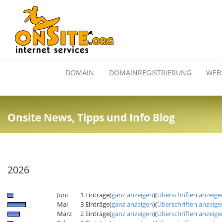
DOMAIN
DOMAINREGISTRIERUNG
WEB
Onsite News, Tipps und Info Blog
2026
Juni
1 Einträge
(
ganz anzeigen
)
(
Überschriften anzeige
Mai
3 Einträge
(
ganz anzeigen
)
(
Überschriften anzeige
März
2 Einträge
(
ganz anzeigen
)
(
Überschriften anzeige