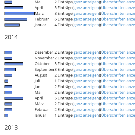
Mai
2 Einträge
(
ganz anzeigen
)
(
Überschriften anz
April
5 Einträge
(
ganz anzeigen
)
(
Überschriften anz
März
8 Einträge
(
ganz anzeigen
)
(
Überschriften anz
Februar
6 Einträge
(
ganz anzeigen
)
(
Überschriften anz
Januar
4 Einträge
(
ganz anzeigen
)
(
Überschriften anz
2014
Dezember
2 Einträge
(
ganz anzeigen
)
(
Überschriften anz
November
2 Einträge
(
ganz anzeigen
)
(
Überschriften anz
Oktober
5 Einträge
(
ganz anzeigen
)
(
Überschriften anz
September
3 Einträge
(
ganz anzeigen
)
(
Überschriften anz
August
2 Einträge
(
ganz anzeigen
)
(
Überschriften anz
Juli
1 Einträge
(
ganz anzeigen
)
(
Überschriften anz
Juni
2 Einträge
(
ganz anzeigen
)
(
Überschriften anz
Mai
2 Einträge
(
ganz anzeigen
)
(
Überschriften anz
April
5 Einträge
(
ganz anzeigen
)
(
Überschriften anz
März
2 Einträge
(
ganz anzeigen
)
(
Überschriften anz
Februar
2 Einträge
(
ganz anzeigen
)
(
Überschriften anz
Januar
1 Einträge
(
ganz anzeigen
)
(
Überschriften anz
2013