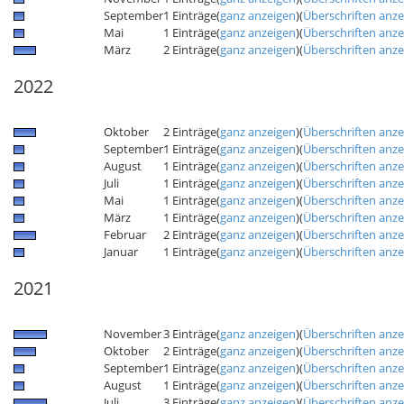
September
1 Einträge
(
ganz anzeigen
)
(
Überschriften anz
Mai
1 Einträge
(
ganz anzeigen
)
(
Überschriften anz
März
2 Einträge
(
ganz anzeigen
)
(
Überschriften anz
2022
Oktober
2 Einträge
(
ganz anzeigen
)
(
Überschriften anz
September
1 Einträge
(
ganz anzeigen
)
(
Überschriften anz
August
1 Einträge
(
ganz anzeigen
)
(
Überschriften anz
Juli
1 Einträge
(
ganz anzeigen
)
(
Überschriften anz
Mai
1 Einträge
(
ganz anzeigen
)
(
Überschriften anz
März
1 Einträge
(
ganz anzeigen
)
(
Überschriften anz
Februar
2 Einträge
(
ganz anzeigen
)
(
Überschriften anz
Januar
1 Einträge
(
ganz anzeigen
)
(
Überschriften anz
2021
November
3 Einträge
(
ganz anzeigen
)
(
Überschriften anz
Oktober
2 Einträge
(
ganz anzeigen
)
(
Überschriften anz
September
1 Einträge
(
ganz anzeigen
)
(
Überschriften anz
August
1 Einträge
(
ganz anzeigen
)
(
Überschriften anz
Juli
3 Einträge
(
ganz anzeigen
)
(
Überschriften anz