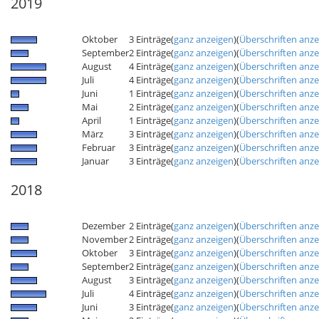
2019
Oktober
3 Einträge
(
ganz anzeigen
)
(
Überschriften anz
September
2 Einträge
(
ganz anzeigen
)
(
Überschriften anz
August
4 Einträge
(
ganz anzeigen
)
(
Überschriften anz
Juli
4 Einträge
(
ganz anzeigen
)
(
Überschriften anz
Juni
1 Einträge
(
ganz anzeigen
)
(
Überschriften anz
Mai
2 Einträge
(
ganz anzeigen
)
(
Überschriften anz
April
1 Einträge
(
ganz anzeigen
)
(
Überschriften anz
März
3 Einträge
(
ganz anzeigen
)
(
Überschriften anz
Februar
3 Einträge
(
ganz anzeigen
)
(
Überschriften anz
Januar
3 Einträge
(
ganz anzeigen
)
(
Überschriften anz
2018
Dezember
2 Einträge
(
ganz anzeigen
)
(
Überschriften anz
November
2 Einträge
(
ganz anzeigen
)
(
Überschriften anz
Oktober
3 Einträge
(
ganz anzeigen
)
(
Überschriften anz
September
2 Einträge
(
ganz anzeigen
)
(
Überschriften anz
August
3 Einträge
(
ganz anzeigen
)
(
Überschriften anz
Juli
4 Einträge
(
ganz anzeigen
)
(
Überschriften anz
Juni
3 Einträge
(
ganz anzeigen
)
(
Überschriften anz