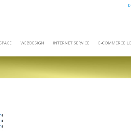
D
SPACE
WEBDESIGN
INTERNET SERVICE
E-COMMERCE L
n
)
n
)
n
)