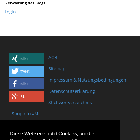
Verwaltung des Blogs
Login
AGB
teilen
Sitemap
tweet
Impressum & Nutzungsbedingungen
teilen
Datenschutzerklärung
+1
Stichwortverzeichnis
Shopinfo XML
Copyright www.onSite.org
Diese Webseite nutzt Cookies, um die
Bischof-Brand Straße 2