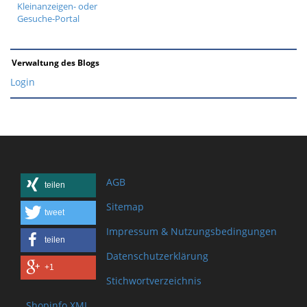
Kleinanzeigen- oder
Gesuche-Portal
Verwaltung des Blogs
Login
AGB
teilen
Sitemap
tweet
Impressum & Nutzungsbedingungen
teilen
Datenschutzerklärung
+1
Stichwortverzeichnis
Shopinfo XML