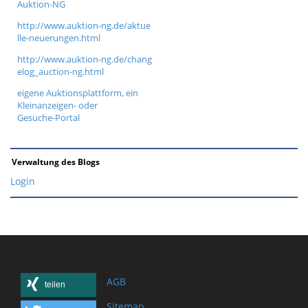
Auktion-NG
http://www.auktion-ng.de/aktue
lle-neuerungen.html
http://www.auktion-ng.de/chang
elog_auction-ng.html
eigene Auktionsplattform, ein
Kleinanzeigen- oder
Gesuche-Portal
Verwaltung des Blogs
Login
AGB
teilen
Sitemap