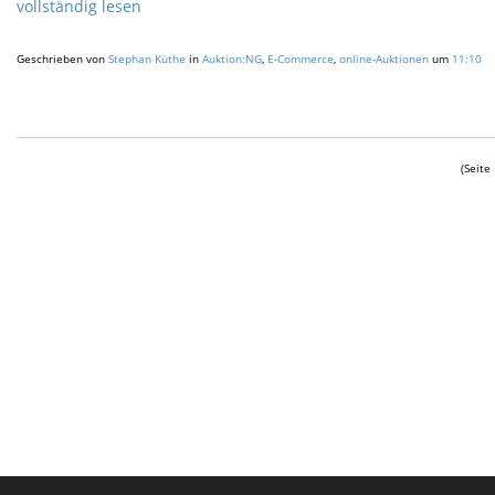
vollständig lesen
Geschrieben von
Stephan Küthe
in
Auktion:NG
,
E-Commerce
,
online-Auktionen
um
11:10
(Seite