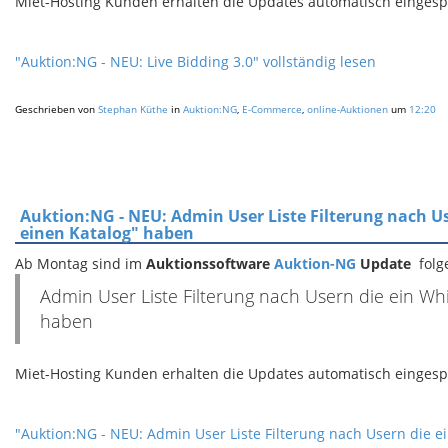
Miet-Hosting Kunden erhalten die Updates automatisch eingespie
"Auktion:NG - NEU: Live Bidding 3.0" vollständig lesen
Geschrieben von
Stephan Küthe
in
Auktion:NG
,
E-Commerce
,
online-Auktionen
um
12:20
Auktion:NG - NEU: Admin User Liste Filterung nach Us
einen Katalog" haben
Ab Montag sind im
Auktionssoftware
Auktion-NG
Update
fol
Admin User Liste Filterung nach Usern die ein Whi
haben
Miet-Hosting Kunden erhalten die Updates automatisch eingespie
"Auktion:NG - NEU: Admin User Liste Filterung nach Usern die ei