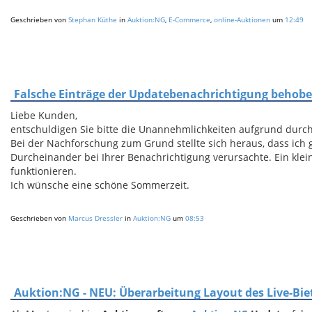
Geschrieben von
Stephan Küthe
in
Auktion:NG
,
E-Commerce
,
online-Auktionen
um
12:49
Falsche Einträge der Updatebenachrichtigung behob
Liebe Kunden,
entschuldigen Sie bitte die Unannehmlichkeiten aufgrund durc
Bei der Nachforschung zum Grund stellte sich heraus, dass ich g
Durcheinander bei Ihrer Benachrichtigung verursachte. Ein klein
funktionieren.
Ich wünsche eine schöne Sommerzeit.
Geschrieben von
Marcus Dressler
in
Auktion:NG
um
08:53
Auktion:NG - NEU: Überarbeitung Layout des Live-Bie