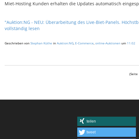
Miet-Hosting Kunden erhalten die Updates automatisch eingespie
"Auktion:NG - NEU: Überarbeitung des Live-Biet-Panels. Höchstbi
vollständig lesen
Geschrieben von
Stephan Küthe
in
Auktion:NG
,
E-Commerce
,
online-Auktionen
um
11:02
(Seite
teilen
tweet