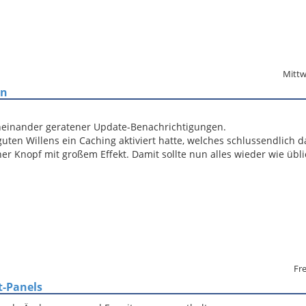
Mittw
en
heinander geratener Update-Benachrichtigungen.
uten Willens ein Caching aktiviert hatte, welches schlussendlich d
er Knopf mit großem Effekt. Damit sollte nun alles wieder wie übl
Fre
t-Panels