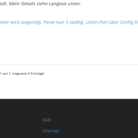
lt. Mehr Details siehe Langtext unten.
eter wird angezeigt. Panel nun 3 spaltig. Listen-Port über Config-D
 1 von 1, insgesamt 5 Einträge)
AGB
Sitemap