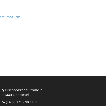
atei möglich"
Bischof-Brand Straße 2
61440 Oberursel
(+49) 6171 - 98 11 80