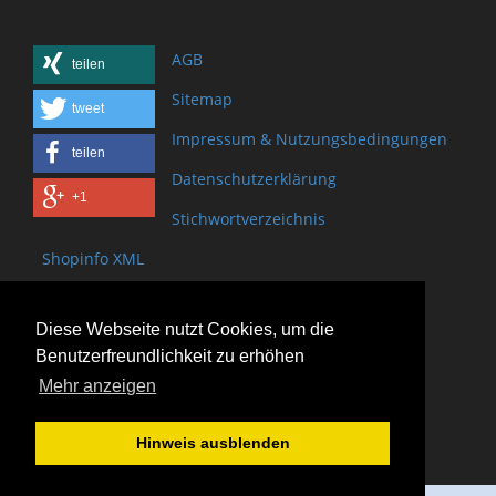
AGB
teilen
Sitemap
tweet
Impressum & Nutzungsbedingungen
teilen
Datenschutzerklärung
+1
Stichwortverzeichnis
Shopinfo XML
Copyright www.onSite.org
Diese Webseite nutzt Cookies, um die
Bischof-Brand Straße 2
Benutzerfreundlichkeit zu erhöhen
61440 Oberursel
Mehr anzeigen
(+49) 6171 - 98 11 80
(+49) 6171 - 98 28 10
Hinweis ausblenden
service@onsite.org