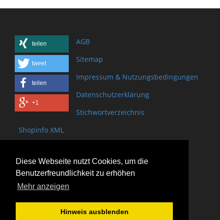
AGB
teilen
Sitemap
tweet
Impressum & Nutzungsbedingungen
teilen
Datenschutzerklärung
+1
Stichwortverzeichnis
Shopinfo XML
Copyright www.onSite.org
Diese Webseite nutzt Cookies, um die
Bischof-Brand Straße 2
Benutzerfreundlichkeit zu erhöhen
61440 Oberursel
Mehr anzeigen
(+49) 6171 - 98 11 80
(+49) 6171 - 98 28 10
Hinweis ausblenden