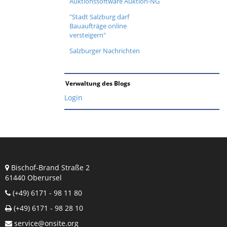
Auktionssoftware Auktion-NG
"Stadt Salzburg darf
Bauaufträge online
versteigern"
Salzburger Nachrichten
Verwaltung des Blogs
Login
Bischof-Brand Straße 2
61440 Oberursel
(+49) 6171 - 98 11 80
(+49) 6171 - 98 28 10
service@onsite.org