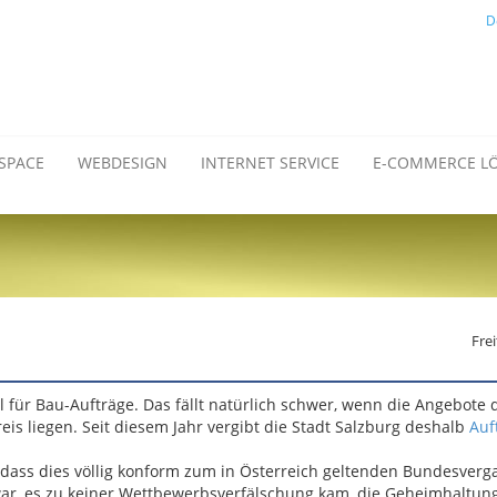
D
SPACE
WEBDESIGN
INTERNET SERVICE
E-COMMERCE L
Frei
für Bau-Aufträge. Das fällt natürlich schwer, wenn die Angebote 
is liegen. Seit diesem Jahr vergibt die Stadt Salzburg deshalb
Auf
 dass dies völlig konform zum in Österreich geltenden Bundesverga
war, es zu keiner Wettbewerbsverfälschung kam, die Geheimhaltun