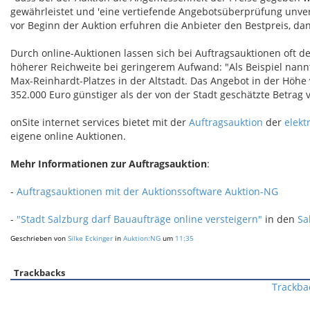
gewährleistet und 'eine vertiefende Angebotsüberprüfung unve
vor Beginn der Auktion erfuhren die Anbieter den Bestpreis, da
Durch online-Auktionen lassen sich bei Auftragsauktionen oft d
höherer Reichweite bei geringerem Aufwand: "Als Beispiel nannt
Max-Reinhardt-Platzes in der Altstadt. Das Angebot in der Höhe 
352.000 Euro günstiger als der von der Stadt geschätzte Betrag v
onSite internet services bietet mit der
Auftragsauktion
der
elekt
eigene online Auktionen.
Mehr Informationen zur Auftragsauktion
:
-
Auftragsauktionen mit der Auktionssoftware Auktion-NG
-
"Stadt Salzburg darf Bauaufträge online versteigern"
in den
Sa
Geschrieben von
Silke Eckinger
in
Auktion:NG
um
11:35
Trackbacks
Trackba