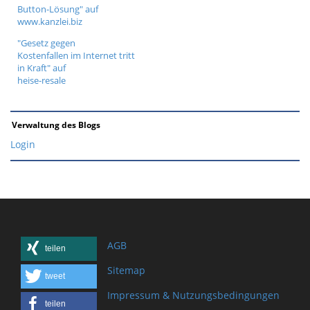
Button-Lösung" auf
www.kanzlei.biz
"Gesetz gegen
Kostenfallen im Internet tritt
in Kraft" auf
heise-resale
Verwaltung des Blogs
Login
AGB
teilen
Sitemap
tweet
Impressum & Nutzungsbedingungen
teilen