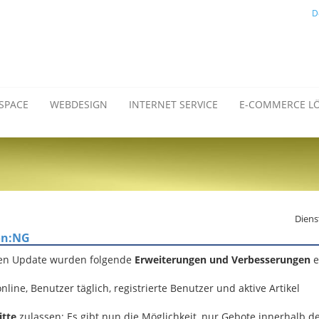
D
SPACE
WEBDESIGN
INTERNET SERVICE
E-COMMERCE L
Diens
on:NG
en Update wurden folgende
Erweiterungen und Verbesserungen
e
line, Benutzer täglich, registrierte Benutzer und aktive Artikel
itte
zulassen: Es gibt nun die Möglichkeit, nur Gebote innerhalb d