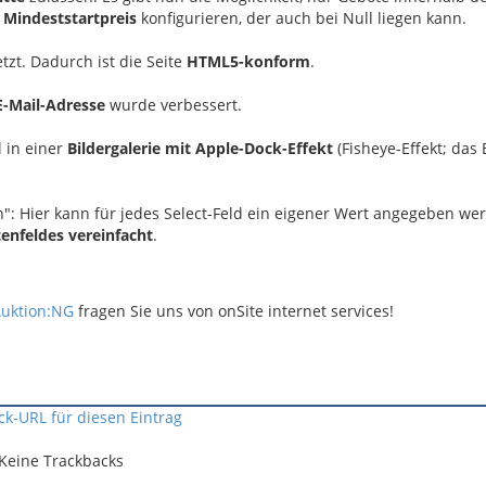
n
Mindeststartpreis
konfigurieren, der auch bei Null liegen kann.
tzt. Dadurch ist die Seite
HTML5-konform
.
E-Mail-Adresse
wurde verbessert.
 in einer
Bildergalerie mit Apple-Dock-Effekt
(Fisheye-Effekt; das 
n": Hier kann für jedes Select-Feld ein eigener Wert angegeben we
enfeldes vereinfacht
.
Auktion:NG
fragen Sie uns von onSite internet services!
ck-URL für diesen Eintrag
Keine Trackbacks