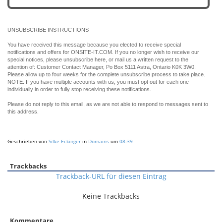
UNSUBSCRIBE INSTRUCTIONS
You have received this message because you elected to receive special
notifications and offers for ONSITE-IT.COM. If you no longer wish to receive our
special notices, please unsubscribe here, or mail us a written request to the
attention of: Customer Contact Manager, Po Box 5111 Astra, Ontario K0K 3W0.
Please allow up to four weeks for the complete unsubscribe process to take place.
NOTE: If you have multiple accounts with us, you must opt out for each one
individually in order to fully stop receiving these notifications.
Please do not reply to this email, as we are not able to respond to messages sent to
this address.
Geschrieben von
Silke Eckinger
in
Domains
um
08:39
Trackbacks
Trackback-URL für diesen Eintrag
Keine Trackbacks
Kommentare