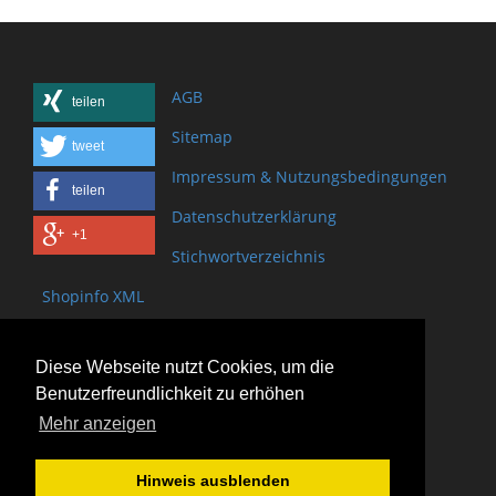
AGB
teilen
Sitemap
tweet
Impressum & Nutzungsbedingungen
teilen
Datenschutzerklärung
+1
Stichwortverzeichnis
Shopinfo XML
Copyright www.onSite.org
Diese Webseite nutzt Cookies, um die
Bischof-Brand Straße 2
Benutzerfreundlichkeit zu erhöhen
61440 Oberursel
Mehr anzeigen
(+49) 6171 - 98 11 80
(+49) 6171 - 98 28 10
Hinweis ausblenden