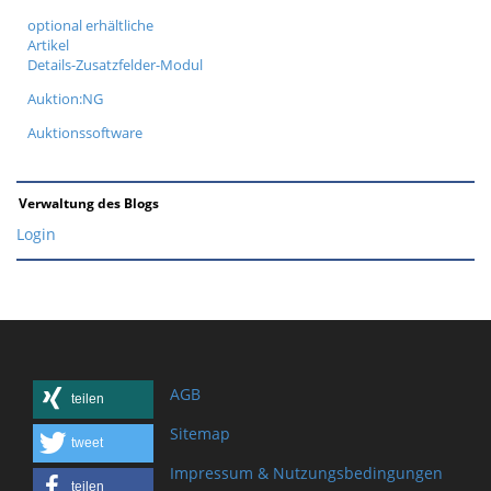
optional erhältliche
Artikel
Details-Zusatzfelder-Modul
Auktion:NG
Auktionssoftware
Verwaltung des Blogs
Login
AGB
teilen
Sitemap
tweet
Impressum & Nutzungsbedingungen
teilen