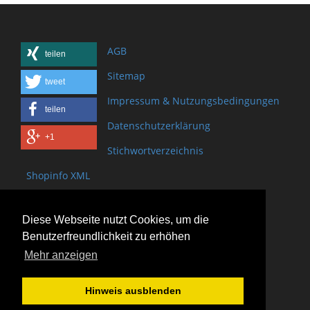
AGB
teilen
Sitemap
tweet
Impressum & Nutzungsbedingungen
teilen
Datenschutzerklärung
+1
Stichwortverzeichnis
Shopinfo XML
Copyright www.onSite.org
Diese Webseite nutzt Cookies, um die
Bischof-Brand Straße 2
Benutzerfreundlichkeit zu erhöhen
61440 Oberursel
Mehr anzeigen
(+49) 6171 - 98 11 80
(+49) 6171 - 98 28 10
Hinweis ausblenden
service@onsite.org