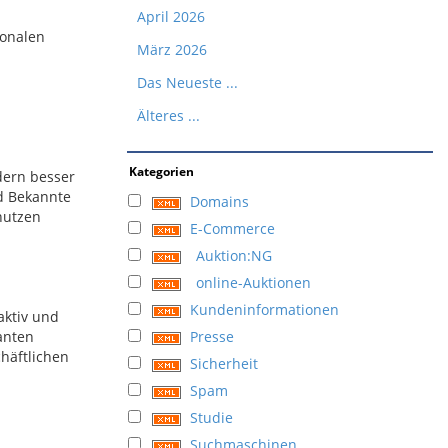
April 2026
ionalen
März 2026
Das Neueste ...
Älteres ...
Kategorien
dern besser
nd Bekannte
Domains
enutzen
E-Commerce
Auktion:NG
online-Auktionen
Kundeninformationen
aktiv und
anten
Presse
chäftlichen
Sicherheit
Spam
Studie
Suchmaschinen