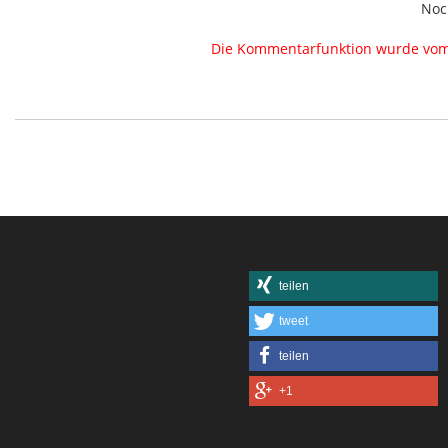
Noc
Die Kommentarfunktion wurde vom B
teilen
tweet
teilen
+1