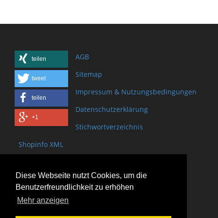
AGB
teilen
Sitemap
tweet
Impressum & Nutzungsbedingungen
teilen
Datenschutzerklärung
+1
Stichwortverzeichnis
Shopinfo XML
Copyright www.onSite.org
Diese Webseite nutzt Cookies, um die
Bischof-Brand Straße 2
Benutzerfreundlichkeit zu erhöhen
61440 Oberursel
Mehr anzeigen
(+49) 6171 - 98 11 80