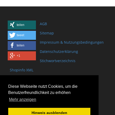
AGB
teilen
Sitemap
tweet
Impressum & Nutzungsbedingungen
teilen
Datenschutzerklärung
+1
Stichwortverzeichnis
Shopinfo XML
Copyright www.onSite.org
Diese Webseite nutzt Cookies, um die
Bischof-Brand Straße 2
Benutzerfreundlichkeit zu erhöhen
61440 Oberursel
Mehr anzeigen
(+49) 6171 - 98 11 80
(+49) 6171 - 98 28 10
Hinweis ausblenden