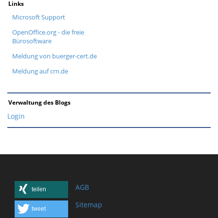
Links
Microsoft Support
OpenOffice.org - die freie
Bürosoftware
Meldung von buerger-cert.de
Meldung auf crn.de
Verwaltung des Blogs
Login
AGB
teilen
Sitemap
tweet