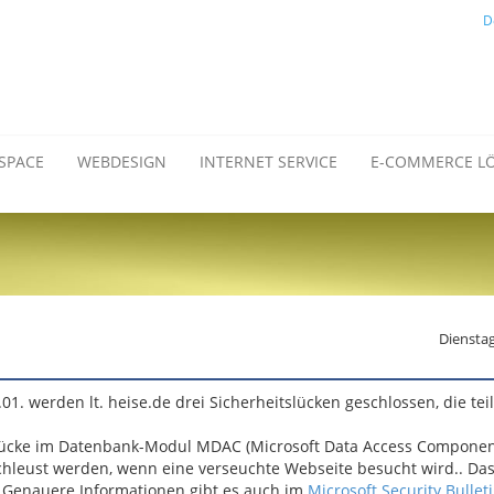
D
SPACE
WEBDESIGN
INTERNET SERVICE
E-COMMERCE L
Dienstag
01. werden lt. heise.de drei Sicherheitslücken geschlossen, die teil
itslücke im Datenbank-Modul MDAC (Microsoft Data Access Componen
hleust werden, wenn eine verseuchte Webseite besucht wird.. Da
 Genauere Informationen gibt es auch im
Microsoft Security Bulle