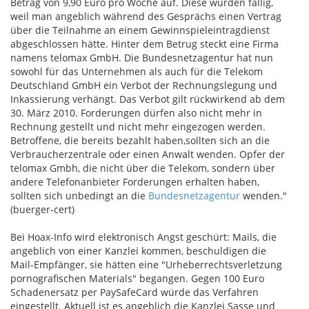
Betrag von 9,90 Euro pro Woche auf. Diese würden fällig,
weil man angeblich während des Gesprächs einen Vertrag
über die Teilnahme an einem Gewinnspieleintragdienst
abgeschlossen hätte. Hinter dem Betrug steckt eine Firma
namens telomax GmbH. Die Bundesnetzagentur hat nun
sowohl für das Unternehmen als auch für die Telekom
Deutschland GmbH ein Verbot der Rechnungslegung und
Inkassierung verhängt. Das Verbot gilt rückwirkend ab dem
30. März 2010. Forderungen dürfen also nicht mehr in
Rechnung gestellt und nicht mehr eingezogen werden.
Betroffene, die bereits bezahlt haben,sollten sich an die
Verbraucherzentrale oder einen Anwalt wenden. Opfer der
telomax Gmbh, die nicht über die Telekom, sondern über
andere Telefonanbieter Forderungen erhalten haben,
sollten sich unbedingt an die
Bundesnetzagentur
wenden."
(buerger-cert)
Bei Hoax-Info wird elektronisch Angst geschürt: Mails, die
angeblich von einer Kanzlei kommen, beschuldigen die
Mail-Empfänger, sie hätten eine "Urheberrechtsverletzung
pornografischen Materials" begangen. Gegen 100 Euro
Schadenersatz per PaySafeCard würde das Verfahren
eingestellt. Aktuell ist es angeblich die Kanzlei Sasse und