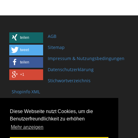
AGB
teilen
Sitemap
tweet
Impressum & Nutzungsbedingungen
teilen
Datenschutzerklärung
+1
Stichwortverzeichnis
Shopinfo XML
Copyright www.onSite.org
Diese Webseite nutzt Cookies, um die
Bischof-Brand Straße 2
Benutzerfreundlichkeit zu erhöhen
61440 Oberursel
Mehr anzeigen
(+49) 6171 - 98 11 80