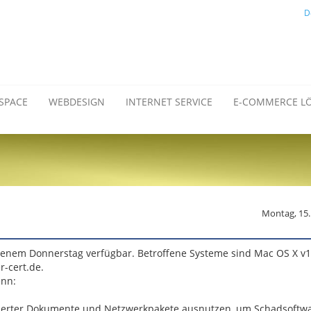
D
SPACE
WEBDESIGN
INTERNET SERVICE
E-COMMERCE L
Montag, 15
genem Donnerstag verfügbar. Betroffene Systeme sind Mac OS X v10
r-cert.de.
enn:
ulierter Dokumente und Netzwerkpakete ausnutzen, um Schadsoftw