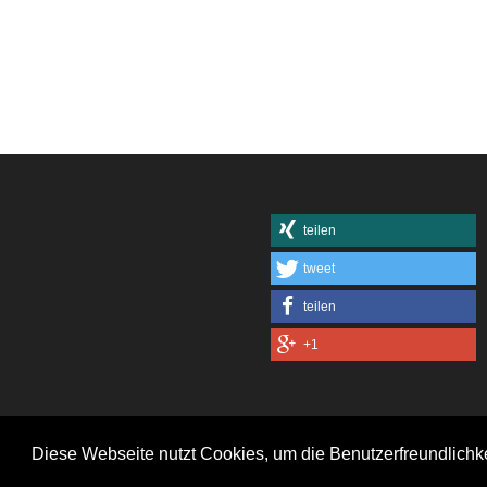
teilen
tweet
teilen
+1
Diese Webseite nutzt Cookies, um die Benutzerfreundlichk