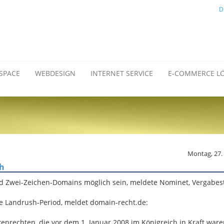
D
SPACE
WEBDESIGN
INTERNET SERVICE
E-COMMERCE L
Montag, 27.
ch
nd Zwei-Zeichen-Domains möglich sein, meldete Nominet, Vergabest
ne Landrush-Period, meldet domain-recht.de:
enrechten, die vor dem 1. Januar 2008 im Königreich in Kraft ware