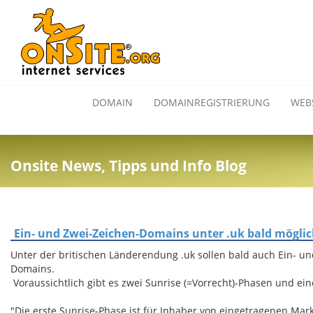
DOMAIN
DOMAINREGISTRIERUNG
WEB
Onsite News, Tipps und Info Blog
Ein- und Zwei-Zeichen-Domains unter .uk bald mögli
Unter der britischen Länderendung .uk sollen bald auch Ein- u
Domains.
Voraussichtlich gibt es zwei Sunrise (=Vorrecht)-Phasen und ei
"Die erste Sunrise-Phase ist für Inhaber von eingetragenen Mark