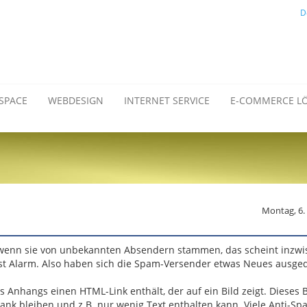
D
SPACE
WEBDESIGN
INTERNET SERVICE
E-COMMERCE L
Montag, 6.
m, wenn sie von unbekannten Absendern stammen, das scheint inzw
st Alarm. Also haben sich die Spam-Versender etwas Neues ausge
s Anhangs einen HTML-Link enthält, der auf ein Bild zeigt. Dieses 
lank bleiben und z.B. nur wenig Text enthalten kann. Viele Anti-Spa