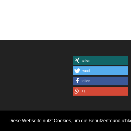
teilen
tweet
teilen
+1
Diese Webseite nutzt Cookies, um die Benutzerfreundlichk