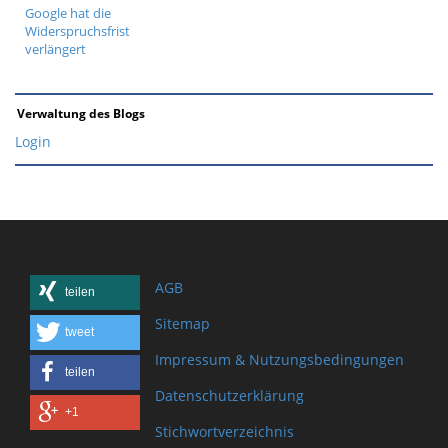
Google hat die
Widerspruchsfrist
verlängert
Verwaltung des Blogs
Login
AGB
teilen
Sitemap
tweet
Impressum & Nutzungsbedingungen
teilen
Datenschutzerklärung
+1
Stichwortverzeichnis