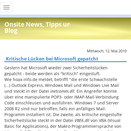
Toggle
navigation
Onsite News, Tipps und Info
Blog
Mittwoch, 12. Mai 2010
Kritische Lücken bei Microsoft gepatcht
Gestern hat Microsoft wieder zwei Sicherheitslücken
gepatcht - beide werden als "kritisch" eingestuft.
Wie hoax-info.de meldet, betrifft "die erste Schwachstelle
(...) Outlook Express, Windows Mail und Windows Live Mail
und steckt in der Datei
inetcomm.dll
. Ein Angreifer könnte
über eine manipulierte POP3- oder IMAP-Mail-Verbindung
Code einschleusen und ausführen. Windows 7 und Server
2008 R2 sind nur betroffen, falls ein anfälliges Mail-
Programm installiert ist. Die zweite, als kritische eingestufte
Sicherheitslücke steckt in der Datei
VBE6.dll
von VBA (Visual
Basic for Applications), der Makro-Programmiersprache von