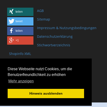
AGB
teilen
Sitemap
tweet
Impressum & Nutzungsbedingungen
teilen
Datenschutzerklärung
+1
Stichwortverzeichnis
Shopinfo XML
Copyright www.onSite.org
Diese Webseite nutzt Cookies, um die
Bischof-Brand Straße 2
Benutzerfreundlichkeit zu erhöhen
61440 Oberursel
Mehr anzeigen
(+49) 6171 - 98 11 80
(+49) 6171 - 98 28 10
Hinweis ausblenden
service@onsite.org