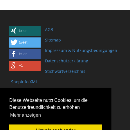
AGB
teilen
Sitemap
tweet
Impressum & Nutzungsbedingungen
teilen
Datenschutzerklärung
+1
Stichwortverzeichnis
Shopinfo XML
Copyright www.onSite.org
Diese Webseite nutzt Cookies, um die
Bischof-Brand Straße 2
Benutzerfreundlichkeit zu erhöhen
61440 Oberursel
Mehr anzeigen
(+49) 6171 - 98 11 80
(+49) 6171 - 98 28 10