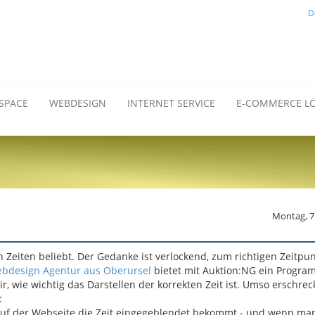
D
SPACE
WEBDESIGN
INTERNET SERVICE
E-COMMERCE L
Montag, 7
n Zeiten beliebt. Der Gedanke ist verlockend, zum richtigen Zeitpu
bdesign Agentur aus Oberursel
bietet mit Auktion:NG ein Progr
r, wie wichtig das Darstellen der korrekten Zeit ist. Umso erschre
:
l, auf der Webseite die Zeit eingegeblendet bekommt - und wenn m