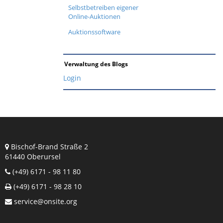
Selbstbetreiben eigener
Online-Auktionen
Auktionssoftware
Verwaltung des Blogs
Login
Bischof-Brand Straße 2
61440 Oberursel
(+49) 6171 - 98 11 80
(+49) 6171 - 98 28 10
service@onsite.org