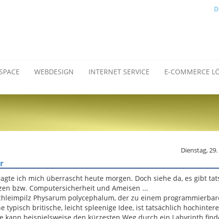
D
SPACE
WEBDESIGN
INTERNET SERVICE
E-COMMERCE L
Dienstag, 29
r
gte ich mich überrascht heute morgen. Doch siehe da, es gibt tat
n bzw. Computersicherheit und Ameisen ...
 Schleimpilz Physarum polycephalum, der zu einem programmierba
e typisch britische, leicht spleenige Idee, ist tatsächlich hochinte
lde kann beispielsweise den kürzesten Weg durch ein Labyrinth fin