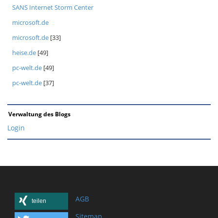
SANS Internet Storm Center
microsoft.de
microsoft.de
[33]
heise.de
[49]
pc-welt.de
[49]
pc-welt.de
[37]
Verwaltung des Blogs
Login
AGB
teilen
Sitemap