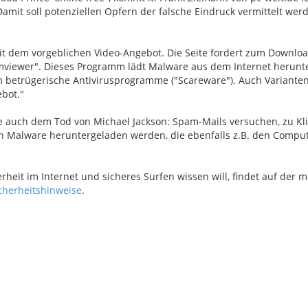
Damit soll potenziellen Opfern der falsche Eindruck vermittelt werd
mit dem vorgeblichen Video-Angebot. Die Seite fordert zum Downloa
amviewer". Dieses Programm lädt Malware aus dem Internet herunt
 um betrügerische Antivirusprogramme ("Scareware"). Auch Variante
bot."
ie auch dem Tod von Michael Jackson: Spam-Mails versuchen, zu Kli
nn Malware heruntergeladen werden, die ebenfalls z.B. den Compu
heit im Internet und sicheres Surfen wissen will, findet auf der m
cherheitshinweise
.