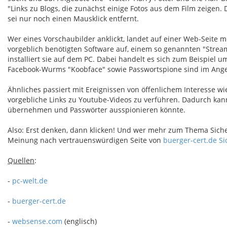
"Links zu Blogs, die zunächst einige Fotos aus dem Film zeigen. 
sei nur noch einen Mausklick entfernt.
Wer eines Vorschaubilder anklickt, landet auf einer Web-Seite 
vorgeblich benötigten Software auf, einem so genannten "Stre
installiert sie auf dem PC. Dabei handelt es sich zum Beispiel
Facebook-Wurms "Koobface" sowie Passwortspione sind im Ange
Ähnliches passiert mit Ereignissen von öffenlichem Interesse w
vorgebliche Links zu Youtube-Videos zu verführen. Dadurch ka
übernehmen und Passwörter ausspionieren könnte.
Also: Erst denken, dann klicken! Und wer mehr zum Thema Sicher
Meinung nach vertrauenswürdigen Seite von
buerger-cert.de Si
Quellen
:
-
pc-welt.de
-
buerger-cert.de
-
websense.com
(englisch)