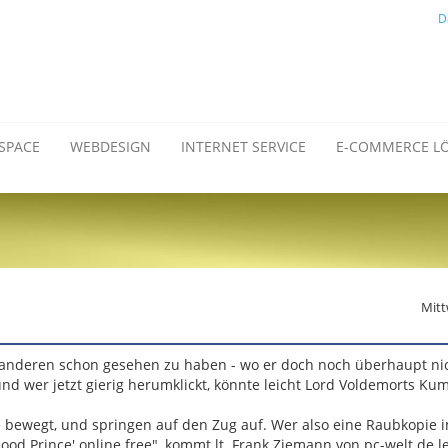
D
SPACE
WEBDESIGN
INTERNET SERVICE
E-COMMERCE L
Mitt
en anderen schon gesehen zu haben - wo er doch noch überhaupt ni
 und wer jetzt gierig herumklickt, könnte leicht Lord Voldemorts K
bewegt, und springen auf den Zug auf. Wer also eine Raubkopie i
ood Prince' online free", kommt lt. Frank Ziemann von pc-welt.de le