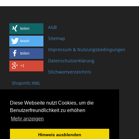
AGB
teilen
Sitemap
tweet
Impressum & Nutzungsbedingungen
teilen
Datenschutzerklärung
+1
Stichwortverzeichnis
Shopinfo XML
Copyright www.onSite.org
Diese Webseite nutzt Cookies, um die
Bischof-Brand Straße 2
Benutzerfreundlichkeit zu erhöhen
61440 Oberursel
Mehr anzeigen
(+49) 6171 - 98 11 80
(+49) 6171 - 98 28 10
Hinweis ausblenden