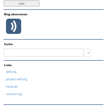
Blog abonnieren
Suche
Links
wdl.org
project.wdl.org
heise.de
unesco.org