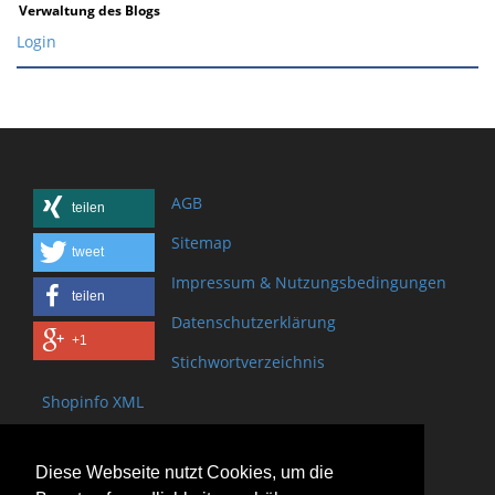
Verwaltung des Blogs
Login
AGB
teilen
Sitemap
tweet
Impressum & Nutzungsbedingungen
teilen
Datenschutzerklärung
+1
Stichwortverzeichnis
Shopinfo XML
Copyright www.onSite.org
Diese Webseite nutzt Cookies, um die
Bischof-Brand Straße 2