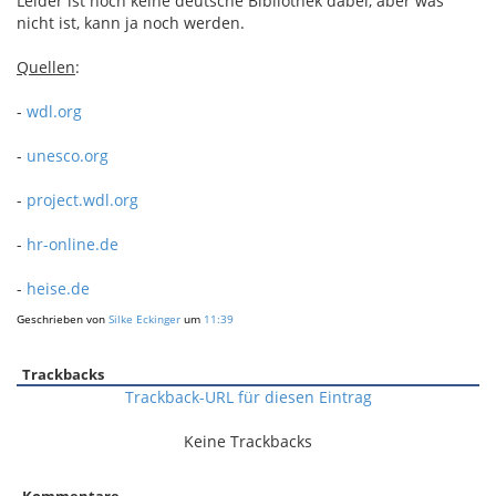
Leider ist noch keine deutsche Bibliothek dabei, aber was
nicht ist, kann ja noch werden.
Quellen
:
-
wdl.org
-
unesco.org
-
project.wdl.org
-
hr-online.de
-
heise.de
Geschrieben von
Silke Eckinger
um
11:39
Trackbacks
Trackback-URL für diesen Eintrag
Keine Trackbacks