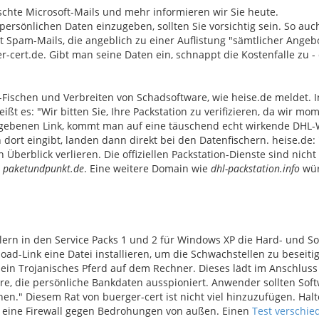
schte Microsoft-Mails und mehr informieren wir Sie heute.
ersönlichen Daten einzugeben, sollten Sie vorsichtig sein. So au
Spam-Mails, die angeblich zu einer Auflistung "sämtlicher Angeb
-cert.de. Gibt man seine Daten ein, schnappt die Kostenfalle zu -
ischen und Verbreiten von Schadsoftware, wie heise.de meldet. I
ßt es: "Wir bitten Sie, Ihre Packstation zu verifizieren, da wir mo
egebenen Link, kommt man auf eine täuschend echt wirkende DHL-
dort eingibt, landen dann direkt bei den Datenfischern. heise.de:
berblick verlieren. Die offiziellen Packstation-Dienste sind nicht
d
paketundpunkt.de
. Eine weitere Domain wie
dhl-packstation.info
wür
hlern in den Service Packs 1 und 2 für Windows XP die Hard- und S
ad-Link eine Datei installieren, um die Schwachstellen zu beseit
 ein Trojanisches Pferd auf dem Rechner. Dieses lädt im Anschluss
e, die persönliche Bankdaten ausspioniert. Anwender sollten Soft
hen." Diesem Rat von buerger-cert ist nicht viel hinzuzufügen. Halt
e eine Firewall gegen Bedrohungen von außen. Einen
Test verschie