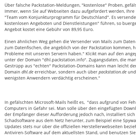
Über falsche Packstation-Meldungen, "kostenlose" Proben, gefäl
Immer, wenn Sie auf Webseiten dazu aufgefordert werden, Ihre p
"Team vom Konjunkturprogramm für Deutschland". Es versendet 
kostenlosen Angeboten und Dienstleistungen" führen, so buerger
Angebot kostet eine Gebühr von 89,95 Euro.
Einen ähnlichen Weg gehen die Versender von Mails zum Daten-F
zum Datenfischen, die angeblich von der Packstation kommen, hei
Probleme mit unseren Servern haben." Klcikt man auf den ang
unter der Domain "dhl.packstation.info". Zugangsdaten, die man 
Gestrüpp aus "echten" Packstation-Domains kann man leicht den Ü
Domain
dhl.de
erreichbar, sondern auch über
packstation.de
un
wenigsten Anwendern verdächtig erscheinen."
In gefälschten Microsoft-Mails heißt es, "dass aufgrund von Fe
Computers in Gefahr sei. Man solle über den eingefügten Downlo
der Empfänger dieser Aufforderung jedoch nach, installiert sich
Schadsoftware aus dem Netz herunter, zum Beispiel eine Spywar
Updates stets nur über die offiziellen Herstellerwebseiten bezie
Antiviren-Software auf dem aktuellsten Stand, und benutzen Si