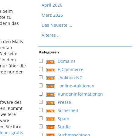
April 2026
ch beim
März 2026
ote zu
 denn das
Das Neueste ...
Älteres ...
n den Mails
mentan
Kategorien
Webseite
 "In dem
Domains
 nur über die
E-Commerce
de nur den
Auktion:NG
online-Auktionen
Kundeninformationen
oftware des
Presse
igen. Kommt
Sicherheit
 weitere
Spam
ware-
en Sie Ihre
Studie
dener gratis
Suchmaschinen