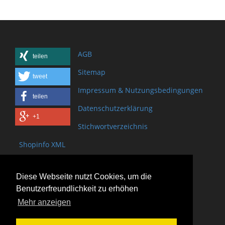
AGB
teilen
Sitemap
tweet
Impressum & Nutzungsbedingungen
teilen
Datenschutzerklärung
+1
Stichwortverzeichnis
Shopinfo XML
Copyright www.onSite.org
Diese Webseite nutzt Cookies, um die
Bischof-Brand Straße 2
Benutzerfreundlichkeit zu erhöhen
61440 Oberursel
Mehr anzeigen
(+49) 6171 - 98 11 80
(+49) 6171 - 98 28 10