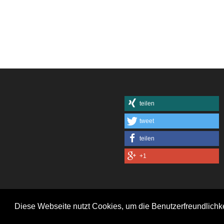
teilen
tweet
teilen
+1
Diese Webseite nutzt Cookies, um die Benutzerfreundlichk