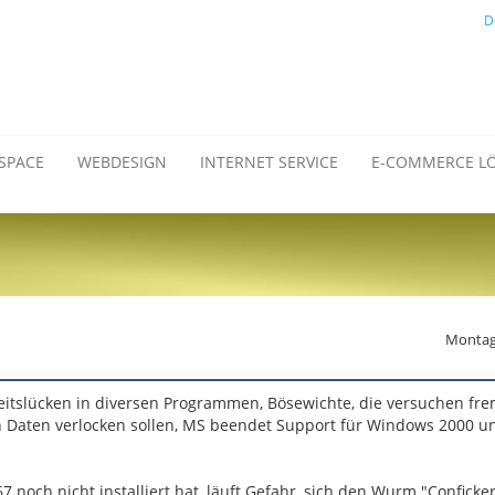
D
SPACE
WEBDESIGN
INTERNET SERVICE
E-COMMERCE L
Montag,
tslücken in diversen Programmen, Bösewichte, die versuchen fr
n Daten verlocken sollen, MS beendet Support für Windows 2000 un
noch nicht installiert hat, läuft Gefahr, sich den Wurm "Conficke