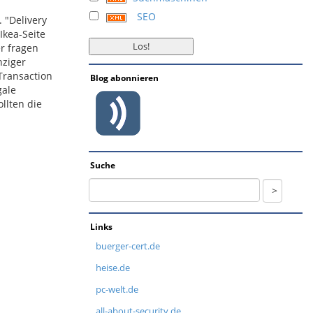
SEO
 "Delivery
Ikea-Seite
r fragen
nziger
Transaction
Blog abonnieren
gale
llten die
Suche
Links
buerger-cert.de
heise.de
pc-welt.de
all-about-security.de