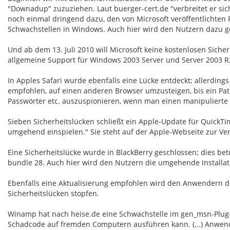
"Downadup" zuzuziehen. Laut buerger-cert.de "verbreitet er sic
noch einmal dringend dazu, den von Microsoft veröffentlichten
Schwachstellen in Windows. Auch hier wird den Nutzern dazu g
Und ab dem 13. Juli 2010 will Microsoft keine kostenlosen Sich
allgemeine Support für Windows 2003 Server und Server 2003 
In Apples Safari wurde ebenfalls eine Lücke entdeckt; allerding
empfohlen, auf einen anderen Browser umzusteigen, bis ein Patc
Passwörter etc. auszuspionieren, wenn man einen manipulierte
Sieben Sicherheitslücken schließt ein Apple-Update für QuickTim
umgehend einspielen." Sie steht auf der Apple-Webseite zur Ve
Eine Sicherheitslücke wurde in BlackBerry geschlossen; dies betr
bundle 28. Auch hier wird den Nutzern die umgehende Installati
Ebenfalls eine Aktualisierung empfohlen wird den Anwendern des
Sicherheitslücken stopfen.
Winamp hat nach heise.de eine Schwachstelle im gen_msn-Plug-I
Schadcode auf fremden Computern ausführen kann. (...) Anwende