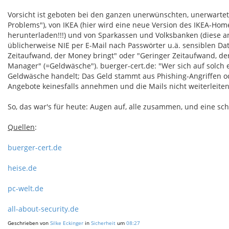
Vorsicht ist geboten bei den ganzen unerwünschten, unerwarteten
Problems"), von IKEA (hier wird eine neue Version des IKEA-Home
herunterladen!!!) und von Sparkassen und Volksbanken (diese 
üblicherweise NIE per E-Mail nach Passwörter u.ä. sensiblen D
Zeitaufwand, der Money bringt" oder "Geringer Zeitaufwand, der 
Manager" (=Geldwäsche"). buerger-cert.de: "Wer sich auf solch e
Geldwäsche handelt; Das Geld stammt aus Phishing-Angriffen od
Angebote keinesfalls annehmen und die Mails nicht weiterleiten
So, das war's für heute: Augen auf, alle zusammen, und eine s
Quellen
:
buerger-cert.de
heise.de
pc-welt.de
all-about-security.de
Geschrieben von
Silke Eckinger
in
Sicherheit
um
08:27