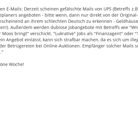
 E-Mails: Derzeit scheinen gefälschte Mails von UPS (Betreffs z.B.
planers angeboten - bitte wenn, dann nur direkt von der Original-
anscheinend an ihrem schlechten Deutsch zu erkennen - Geldhäuse
aten!). Außerdem werden dubiose Jobangebote mit Betreffs wie "Wi
Moos bringt" verschickt. "Lukrative" Jobs als "Finanzagent" oder "
in Angebot einlässt, kann sich strafbar machen, da es sich um ille
er Betrügereien bei Online-Auktionen. Empfänger solcher Mails so
."
chöne Woche!