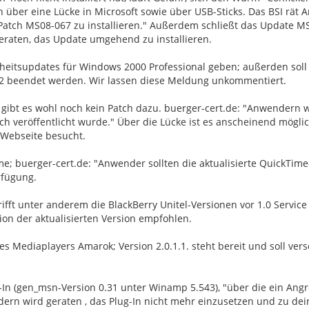
h über eine Lücke in Microsoft sowie über USB-Sticks. Das BSI rät
 Patch MS08-067 zu installieren." Außerdem schließt das Update M
eraten, das Update umgehend zu installieren.
erheitsupdates für Windows 2000 Professional geben; außerden soll
R2 beendet werden. Wir lassen diese Meldung unkommentiert.
s gibt es wohl noch kein Patch dazu. buerger-cert.de: "Anwendern 
h veröffentlicht wurde." Über die Lücke ist es anscheinend möglich
 Webseite besucht.
e; buerger-cert.de: "Anwender sollten die aktualisierte QuickTime
rfügung.
ifft unter anderem die BlackBerry Unitel-Versionen vor 1.0 Service 
on der aktualisierten Version empfohlen.
 Mediaplayers Amarok; Version 2.0.1.1. steht bereit und soll ver
n (gen_msn-Version 0.31 unter Winamp 5.543), "über die ein Angr
rn wird geraten , das Plug-In nicht mehr einzusetzen und zu dein