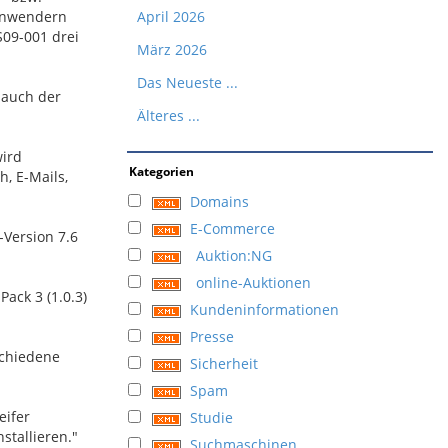
 Anwendern
April 2026
S09-001 drei
März 2026
Das Neueste ...
 auch der
Älteres ...
wird
Kategorien
, E-Mails,
Domains
E-Commerce
-Version 7.6
Auktion:NG
online-Auktionen
Pack 3 (1.0.3)
Kundeninformationen
Presse
schiedene
Sicherheit
Spam
eifer
Studie
stallieren."
Suchmaschinen