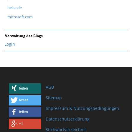
heise.de
microsoft.com
Verwaltung des Blogs
Login
AGB
teilen
Sitemap
tweet
Impressum & Nutzungsbedingungen
teilen
Datenschutzerklärung
+1
Stichwortverzeichnis