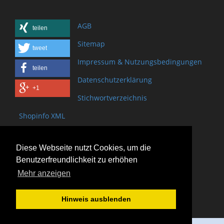
AGB
teilen
Sitemap
tweet
Impressum & Nutzungsbedingungen
teilen
Datenschutzerklärung
+1
Stichwortverzeichnis
Shopinfo XML
Copyright www.onSite.org
Diese Webseite nutzt Cookies, um die
Bischof-Brand Straße 2
Benutzerfreundlichkeit zu erhöhen
61440 Oberursel
Mehr anzeigen
(+49) 6171 - 98 11 80
(+49) 6171 - 98 28 10
Hinweis ausblenden
service@onsite.org