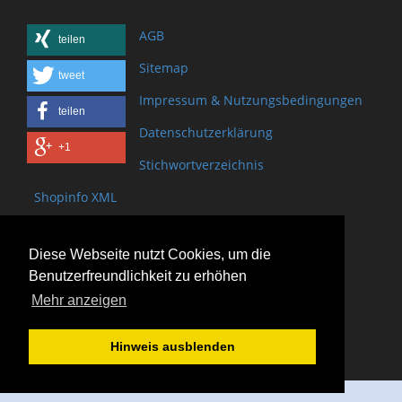
AGB
teilen
Sitemap
tweet
Impressum & Nutzungsbedingungen
teilen
Datenschutzerklärung
+1
Stichwortverzeichnis
Shopinfo XML
Copyright www.onSite.org
Diese Webseite nutzt Cookies, um die
Bischof-Brand Straße 2
Benutzerfreundlichkeit zu erhöhen
61440 Oberursel
Mehr anzeigen
(+49) 6171 - 98 11 80
(+49) 6171 - 98 28 10
Hinweis ausblenden
service@onsite.org