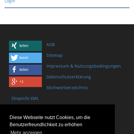
Login
AGB
teilen
Sitemap
tweet
Impressum & Nutzungsbedingungen
teilen
Datenschutzerklärung
+1
Stichwortverzeichnis
Shopinfo XML
Copyright www.onSite.org
Diese Webseite nutzt Cookies, um die
Bischof-Brand Straße 2
Benutzerfreundlichkeit zu erhöhen
61440 Oberursel
Mehr anzeigen