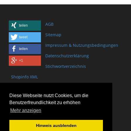
AGB
teilen
Sitemap
tweet
Impressum & Nutzungsbedingungen
teilen
Datenschutzerklärung
+1
Stichwortverzeichnis
Shopinfo XML
Copyright www.onSite.org
Diese Webseite nutzt Cookies, um die
Bischof-Brand Straße 2
Benutzerfreundlichkeit zu erhöhen
61440 Oberursel
Mehr anzeigen
(+49) 6171 - 98 11 80
(+49) 6171 - 98 28 10
Hinweis ausblenden
service@onsite.org