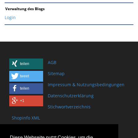
Verwaltung des Blogs
Login
AGB
teilen
Sitemap
tweet
Impressum & Nutzungsbedingungen
teilen
Datenschutzerklärung
+1
Stichwortverzeichnis
Shopinfo XML
Copyright www.onSite.org
Diese Webseite nutzt Cookies, um die