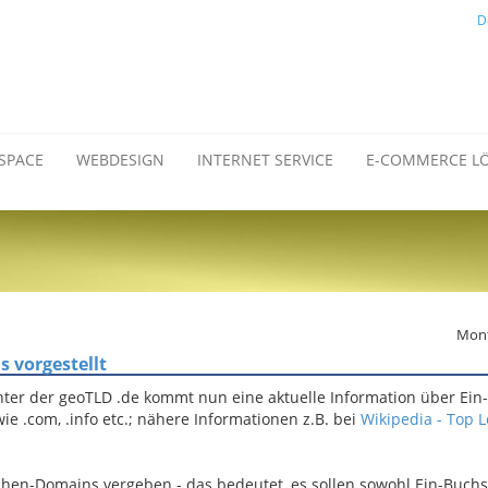
D
SPACE
WEBDESIGN
INTERNET SERVICE
E-COMMERCE L
Mont
 vorgestellt
er der geoTLD .de kommt nun eine aktuelle Information über Ein
e .com, .info etc.; nähere Informationen z.B. bei
Wikipedia - Top L
ichen-Domains vergeben - das bedeutet, es sollen sowohl Ein-Buch