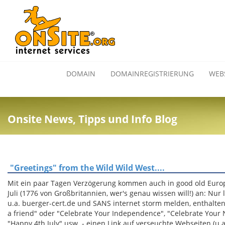
DOMAIN
DOMAINREGISTRIERUNG
WEB
Onsite News, Tipps und Info Blog
"Greetings" from the Wild Wild West....
Mit ein paar Tagen Verzögerung kommen auch in good old Euro
Juli (1776 von Großbritannien, wer's genau wissen will!) an: Nu
u.a. buerger-cert.de und SANS internet storm melden, enthalten 
a friend" oder "Celebrate Your Independence", "Celebrate Your Na
"Happy 4th July" usw. - einen Link auf verseuchte Webseiten (u