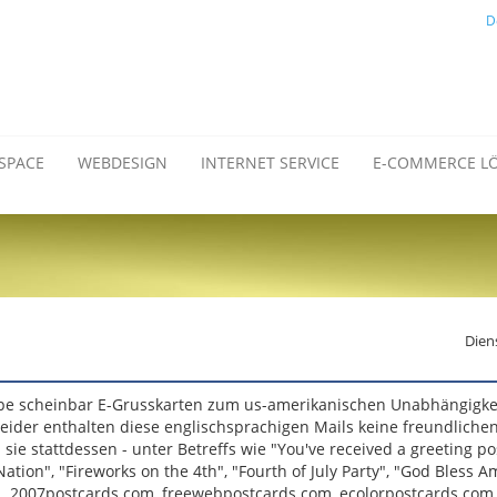
D
SPACE
WEBDESIGN
INTERNET SERVICE
E-COMMERCE L
Diens
pe scheinbar E-Grusskarten zum us-amerikanischen Unabhängigkei
r leider enthalten diese englischsprachigen Mails keine freundliche
sie stattdessen - unter Betreffs wie "You've received a greeting p
tion", "Fireworks on the 4th", "Fourth of July Party", "God Bless A
.a. 2007postcards.com, freewebpostcards.com, ecolorpostcards.com,