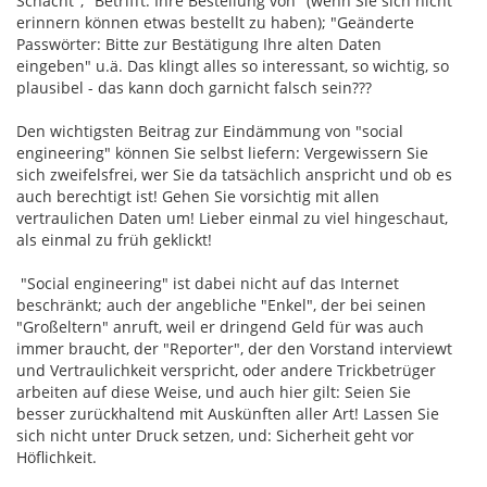
Schacht", "Betrifft: Ihre Bestellung von" (wenn Sie sich nicht
erinnern können etwas bestellt zu haben); "Geänderte
Passwörter: Bitte zur Bestätigung Ihre alten Daten
eingeben" u.ä. Das klingt alles so interessant, so wichtig, so
plausibel - das kann doch garnicht falsch sein???
Den wichtigsten Beitrag zur Eindämmung von "social
engineering" können Sie selbst liefern: Vergewissern Sie
sich zweifelsfrei, wer Sie da tatsächlich anspricht und ob es
auch berechtigt ist! Gehen Sie vorsichtig mit allen
vertraulichen Daten um! Lieber einmal zu viel hingeschaut,
als einmal zu früh geklickt!
"Social engineering" ist dabei nicht auf das Internet
beschränkt; auch der angebliche "Enkel", der bei seinen
"Großeltern" anruft, weil er dringend Geld für was auch
immer braucht, der "Reporter", der den Vorstand interviewt
und Vertraulichkeit verspricht, oder andere Trickbetrüger
arbeiten auf diese Weise, und auch hier gilt: Seien Sie
besser zurückhaltend mit Auskünften aller Art! Lassen Sie
sich nicht unter Druck setzen, und: Sicherheit geht vor
Höflichkeit.