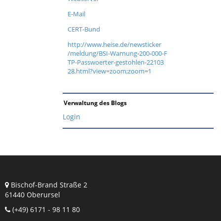
E-Mail
CERT-Bund
http://www.heise.de/newsticker
/meldung/BSI-Warnung-200-000-F
TP-Passwoerter-gestohlen-22103
28.html?view=zoom;zoom=1
Verwaltung des Blogs
Login
Bischof-Brand Straße 2
61440 Oberursel
(+49) 6171 - 98 11 80