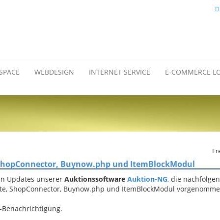
D
SPACE
WEBDESIGN
INTERNET SERVICE
E-COMMERCE L
Fr
 ShopConnector, Buynow.php und ItemBlockModul
en Updates unserer
Auktionssoftware
Auktion-NG
, die nachfolge
te, ShopConnector, Buynow.php und ItemBlockModul vorgenomme
l-Benachrichtigung.