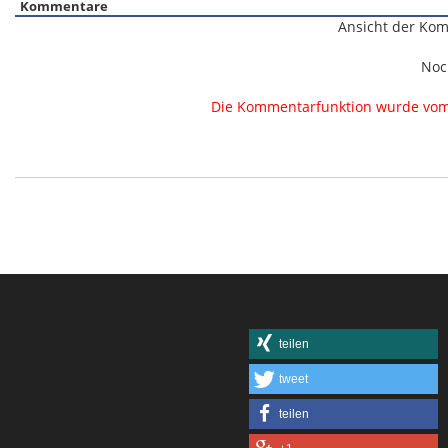
Kommentare
Ansicht der Kom
Noc
Die Kommentarfunktion wurde vom B
teilen
tweet
teilen