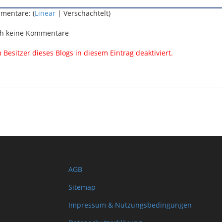
mentare: (
Linear
| Verschachtelt)
h keine Kommentare
esitzer dieses Blogs in diesem Eintrag deaktiviert.
AGB
Sitemap
Impressum & Nutzungsbedingungen