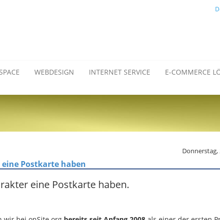
D
SPACE
WEBDESIGN
INTERNET SERVICE
E-COMMERCE L
Donnerstag, 
 eine Postkarte haben
akter eine Postkarte haben.
 wir bei onSite.org
bereits seit Anfang 2008
als einer der ersten P