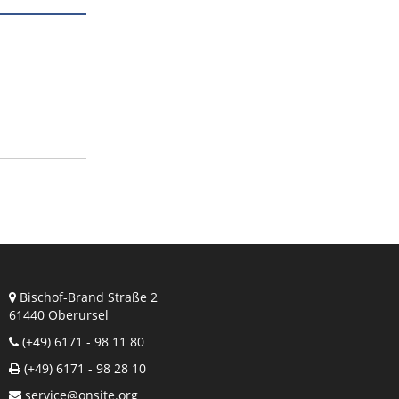
Bischof-Brand Straße 2
61440 Oberursel
(+49) 6171 - 98 11 80
(+49) 6171 - 98 28 10
service@onsite.org