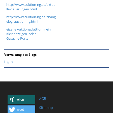
http://www.auktion-ng.de/aktue
lle-neuerungen.html
http://www.auktion-ng.de/chang
elog_auction-ng.html
eigene Auktionsplattform, ein
Kleinanzeigen- oder
Gesuche-Portal
Verwaltung des Blogs
Login
AGB
teilen
Sitemap
tweet